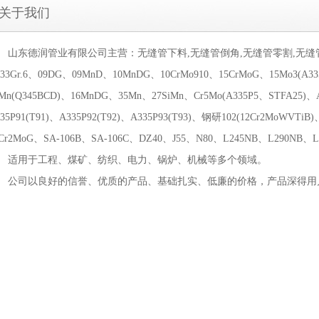
关于我们
东德润管业有限公司主营：无缝管下料,无缝管倒角,无缝管零割,无缝管平面
333Gr.6、09DG、09MnD、10MnDG、10CrMo910、15CrMoG、15Mo3(A33
Mn(Q345BCD)、16MnDG、35Mn、27SiMn、Cr5Mo(A335P5、STFA25)、A3
35P91(T91)、A335P92(T92)、A335P93(T93)、钢研102(12Cr2MoWVTiB
2Cr2MoG、SA-106B、SA-106C、DZ40、J55、N80、L245NB、L290NB
用于工程、煤矿、纺织、电力、锅炉、机械等多个领域。
司以良好的信誉、优质的产品、基础扎实、低廉的价格，产品深得用