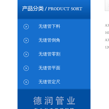
山
A
无缝管下料
16
无缝管倒角
A3
1
无缝管零割
适
公
无缝管平面
无缝管定尺